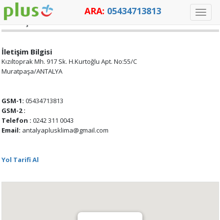
ARA:
05434713813
Toggle
İLETİŞİM
naviga
İletişim Bilgisi
Kızıltoprak Mh. 917 Sk. H.Kurtoğlu Apt. No:55/C
Muratpaşa/ANTALYA
GSM-1:
05434713813
GSM-2 :
Telefon :
0242 311 0043
Email:
antalyaplusklima@gmail.com
Yol Tarifi Al